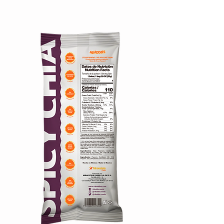
Calorías!
110
¡Solo